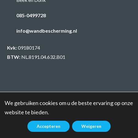
085-0499728
info@wandbescherming.nl
Kvk:
09180174
BTW:
NL.8191.04.632.B01
© Copyright - 2026
Wandbescherming B.V.
We gebruiken cookies om u de beste ervaring op onze
Algemene Voorwaarden
Privacy Statement
website te bieden.
Accepteren
Weigeren