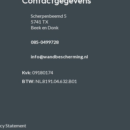
Contactgegevens
Scherpenbeemd 5
5741 TX
Beek en Donk
085-0499728
info@wandbescherming.nl
Kvk:
09180174
BTW:
NL.8191.04.632.B01
acy Statement