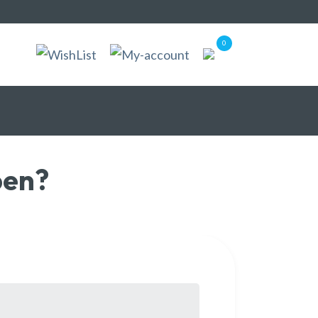
0
pen?