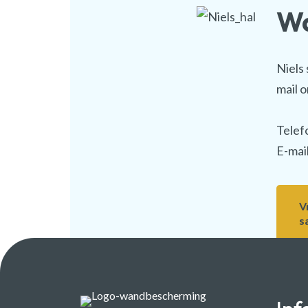
Wa
Niels 
mail o
Telef
E-mai
V
s