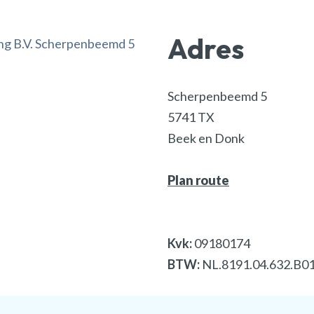
Adres
Scherpenbeemd 5
5741 TX
Beek en Donk
Plan route
Kvk:
09180174
BTW:
NL.8191.04.632.B0