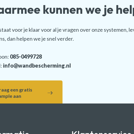
armee kunnen we je he
staat voor je klaar voor al je vragen over onze systemen, le
ns, dan helpen we je snel verder.
oon:
085-0499728
l:
info@wandbescherming.nl
raag een gratis
ample aan